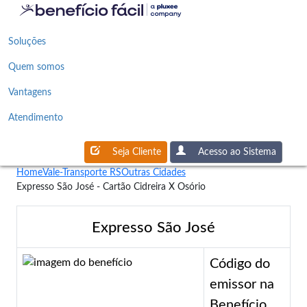
Soluções
Quem somos
Vantagens
Atendimento
Seja Cliente
Acesso ao Sistema
Home
Vale-Transporte RS
Outras Cidades
Expresso São José - Cartão Cidreira X Osório
Expresso São José
Código do
emissor na
Benefício