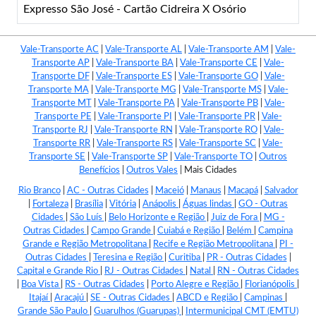
Expresso São José - Cartão Cidreira X Osório
Vale-Transporte AC
|
Vale-Transporte AL
|
Vale-Transporte AM
|
Vale-
Transporte AP
|
Vale-Transporte BA
|
Vale-Transporte CE
|
Vale-
Transporte DF
|
Vale-Transporte ES
|
Vale-Transporte GO
|
Vale-
Transporte MA
|
Vale-Transporte MG
|
Vale-Transporte MS
|
Vale-
Transporte MT
|
Vale-Transporte PA
|
Vale-Transporte PB
|
Vale-
Transporte PE
|
Vale-Transporte PI
|
Vale-Transporte PR
|
Vale-
Transporte RJ
|
Vale-Transporte RN
|
Vale-Transporte RO
|
Vale-
Transporte RR
|
Vale-Transporte RS
|
Vale-Transporte SC
|
Vale-
Transporte SE
|
Vale-Transporte SP
|
Vale-Transporte TO
|
Outros
Benefícios
|
Outros Vales
|
Mais Cidades
Rio Branco
|
AC - Outras Cidades
|
Maceió
|
Manaus
|
Macapá
|
Salvador
|
Fortaleza
|
Brasília
|
Vitória
|
Anápolis
|
Águas lindas
|
GO - Outras
Cidades
|
São Luís
|
Belo Horizonte e Região
|
Juiz de Fora
|
MG -
Outras Cidades
|
Campo Grande
|
Cuiabá e Região
|
Belém
|
Campina
Grande e Região Metropolitana
|
Recife e Região Metropolitana
|
PI -
Outras Cidades
|
Teresina e Região
|
Curitiba
|
PR - Outras Cidades
|
Capital e Grande Rio
|
RJ - Outras Cidades
|
Natal
|
RN - Outras Cidades
|
Boa Vista
|
RS - Outras Cidades
|
Porto Alegre e Região
|
Florianópolis
|
Itajaí
|
Aracajú
|
SE - Outras Cidades
|
ABCD e Região
|
Campinas
|
Grande São Paulo
|
Guarulhos (Guarupas)
|
Intermunicipal CMT (EMTU)