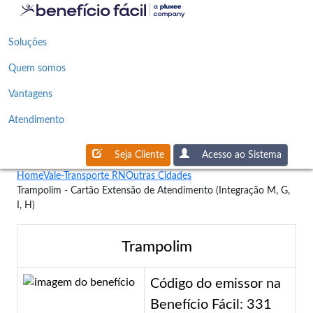
Soluções
Quem somos
Vantagens
Atendimento
Seja Cliente
Acesso ao Sistema
Home
Vale-Transporte RN
Outras Cidades
Trampolim - Cartão Extensão de Atendimento (Integração M, G,
I, H)
Trampolim
Código do emissor na
Benefício Fácil: 331