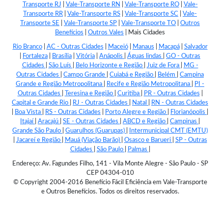
Transporte RJ
|
Vale-Transporte RN
|
Vale-Transporte RO
|
Vale-
Transporte RR
|
Vale-Transporte RS
|
Vale-Transporte SC
|
Vale-
Transporte SE
|
Vale-Transporte SP
|
Vale-Transporte TO
|
Outros
Benefícios
|
Outros Vales
|
Mais Cidades
Rio Branco
|
AC - Outras Cidades
|
Maceió
|
Manaus
|
Macapá
|
Salvador
|
Fortaleza
|
Brasília
|
Vitória
|
Anápolis
|
Águas lindas
|
GO - Outras
Cidades
|
São Luís
|
Belo Horizonte e Região
|
Juiz de Fora
|
MG -
Outras Cidades
|
Campo Grande
|
Cuiabá e Região
|
Belém
|
Campina
Grande e Região Metropolitana
|
Recife e Região Metropolitana
|
PI -
Outras Cidades
|
Teresina e Região
|
Curitiba
|
PR - Outras Cidades
|
Capital e Grande Rio
|
RJ - Outras Cidades
|
Natal
|
RN - Outras Cidades
|
Boa Vista
|
RS - Outras Cidades
|
Porto Alegre e Região
|
Florianópolis
|
Itajaí
|
Aracajú
|
SE - Outras Cidades
|
ABCD e Região
|
Campinas
|
Grande São Paulo
|
Guarulhos (Guarupas)
|
Intermunicipal CMT (EMTU)
|
Jacareí e Região
|
Mauá (Viação Barão)
|
Osasco e Barueri
|
SP - Outras
Cidades
|
São Paulo
|
Palmas
|
Endereço: Av. Fagundes Filho, 141 - Vila Monte Alegre - São Paulo - SP
CEP 04304-010
© Copyright 2004-2016 Benefício Fácil Eficiência em Vale-Transporte
e Outros Benefícios. Todos os direitos reservados.